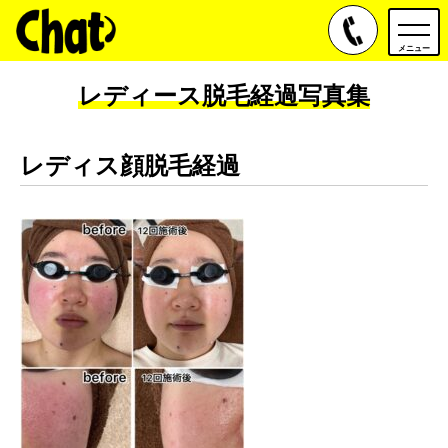
toggle
navig
メニュー
レディース脱毛経過写真集
レディス顔脱毛経過