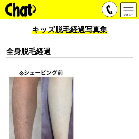
toggle
navig
メニュー
キッズ脱毛経過写真集
全身脱毛経過