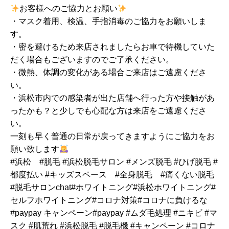
お客様へのご協力とお願い
・マスク着用、検温、手指消毒のご協力をお願いしま
す。
・密を避けるため来店されましたらお車で待機していた
だく場合もございますのでご了承ください。
・微熱、体調の変化がある場合ご来店はご遠慮くださ
い。
・浜松市内での感染者が出た店舗へ行った方や接触があ
ったかも？と少しでも心配な方は来店をご遠慮くださ
い。
一刻も早く普通の日常が戻ってきますようにご協力をお
願い致します
#浜松 #脱毛 #浜松脱毛サロン #メンズ脱毛 #ひげ脱毛 #
都度払い #キッズスペース #全身脱毛 #痛くない脱毛
#脱毛サロンchat#ホワイトニング#浜松ホワイトニング#
セルフホワイトニング#コロナ対策#コロナに負けるな
#paypay キャンペーン#paypay #ムダ毛処理 #ニキビ #マ
スク #肌荒れ #浜松脱毛 #脱毛機 #キャンペーン #コロナ