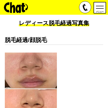
toggle
navig
メニュー
レディース脱毛経過写真集
脱毛経過/顔脱毛