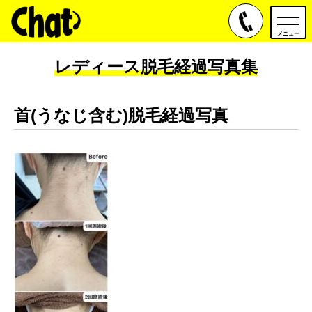
toggle
navig
メニュー
レディース脱毛経過写真集
首(うなじ含む)脱毛経過写真