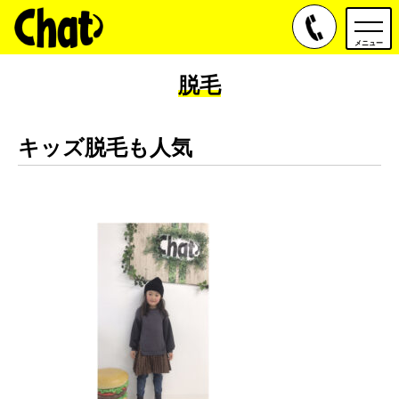
toggle
navig
メニュー
脱毛
キッズ脱毛も人気